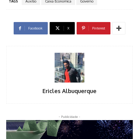
TAGS
Auxílio
Caixa Economica
Governo
Facebook
X
Pinterest
Ericles Albuquerque
- Publicidade -