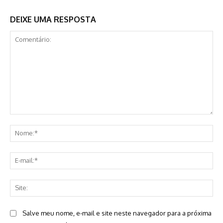
DEIXE UMA RESPOSTA
Comentário:
No
E-
mai
Sit
Salve meu nome, e-mail e site neste navegador para a próxima