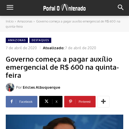
Início
Amazonas
Governo começa a pagar auxílio emergencial de R$ 600 na
quinta-feira
AMAZONAS
DESTAQUES
7 de abril de 2020
Atualizado:
7 de abril de 2020
Governo começa a pagar auxílio
emergencial de R$ 600 na quinta-
feira
Por
Ericles Albuquerque
Facebook
X
Pinterest