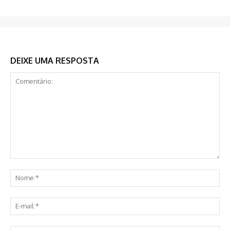
DEIXE UMA RESPOSTA
Comentário:
No
E-
mai