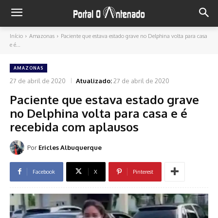
Início
Amazonas
Paciente que estava estado grave no Delphina volta para casa
e é...
AMAZONAS
27 de abril de 2020
Atualizado:
27 de abril de 2020
Paciente que estava estado grave
no Delphina volta para casa e é
recebida com aplausos
Por
Ericles Albuquerque
Facebook
X
Pinterest