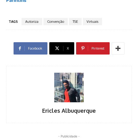
Parintins
TAGS
Autoriza
Convenção
TSE
Virtuais
Facebook
X
Pinterest
Ericles Albuquerque
- Publicidade -