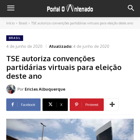
Início
Brasil
TSE autoriza convenções partidárias virtuais para eleição deste ano
BRASIL
4 de junho de 2020
Atualizado:
4 de junho de 2020
TSE autoriza convenções
partidárias virtuais para eleição
deste ano
Por
Ericles Albuquerque
Facebook
X
Pinterest