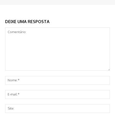
DEIXE UMA RESPOSTA
Comentário:
No
E-
mai
Sit