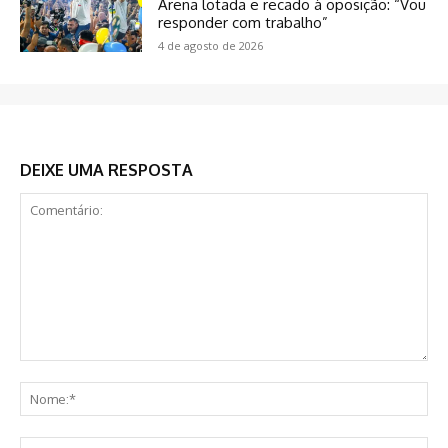
Arena lotada e recado à oposição: “Vou
responder com trabalho”
4 de agosto de 2026
DEIXE UMA RESPOSTA
Comentário:
No
E-