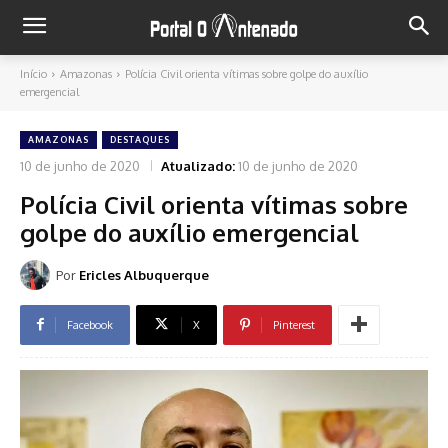
Início
Amazonas
Polícia Civil orienta vítimas sobre golpe do auxílio
emergencial
AMAZONAS
DESTAQUES
10 de junho de 2020
Atualizado:
10 de junho de 2020
Polícia Civil orienta vítimas sobre
golpe do auxílio emergencial
Por
Ericles Albuquerque
Facebook
X
Pinterest