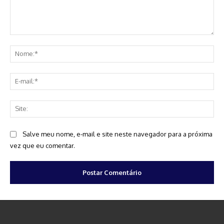
Comentário:
No
E-
mai
Sit
Salve meu nome, e-mail e site neste navegador para a próxima
vez que eu comentar.