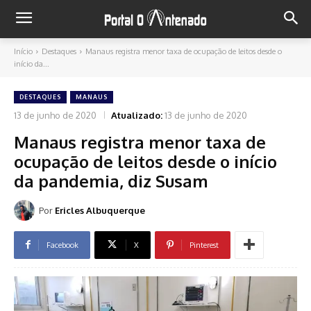
Início
Destaques
Manaus registra menor taxa de ocupação de leitos desde o
início da...
DESTAQUES
MANAUS
13 de junho de 2020
Atualizado:
13 de junho de 2020
Manaus registra menor taxa de
ocupação de leitos desde o início
da pandemia, diz Susam
Por
Ericles Albuquerque
Facebook
X
Pinterest