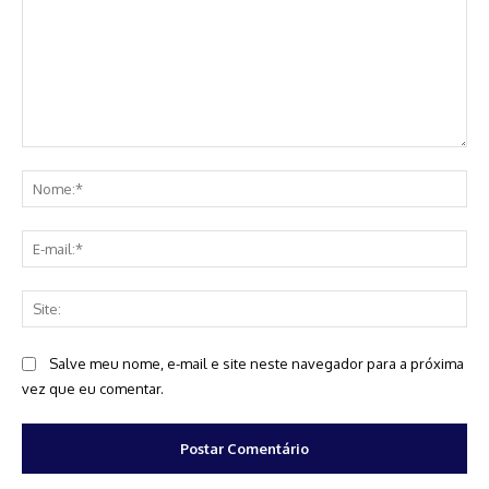
Comentário:
No
E-
mai
Sit
Salve meu nome, e-mail e site neste navegador para a próxima
vez que eu comentar.