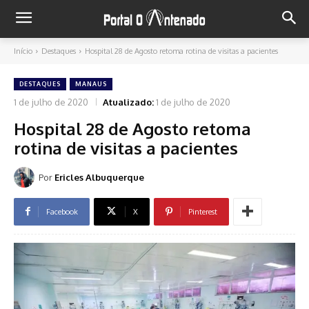
Início
Destaques
Hospital 28 de Agosto retoma rotina de visitas a pacientes
DESTAQUES
MANAUS
1 de julho de 2020
Atualizado:
1 de julho de 2020
Hospital 28 de Agosto retoma
rotina de visitas a pacientes
Por
Ericles Albuquerque
Facebook
X
Pinterest