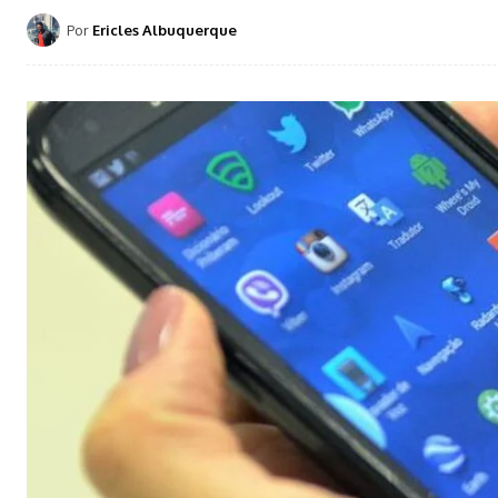
Por
Ericles Albuquerque