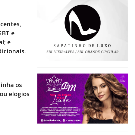
scentes,
GBT e
l; e
icionais.
minha os
ou elogios