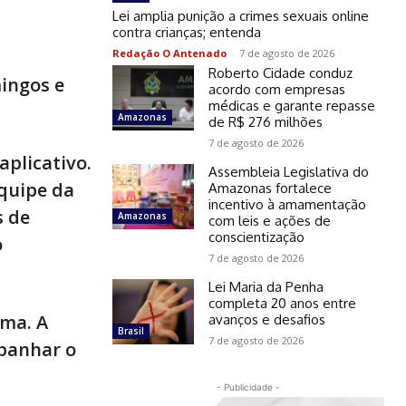
Lei amplia punição a crimes sexuais online
contra crianças; entenda
Redação O Antenado
-
7 de agosto de 2026
Roberto Cidade conduz
mingos e
acordo com empresas
médicas e garante repasse
Amazonas
de R$ 276 milhões
7 de agosto de 2026
aplicativo.
Assembleia Legislativa do
quipe da
Amazonas fortalece
incentivo à amamentação
s de
Amazonas
com leis e ações de
conscientização
o
7 de agosto de 2026
Lei Maria da Penha
completa 20 anos entre
ima. A
avanços e desafios
Brasil
7 de agosto de 2026
mpanhar o
- Publicidade -