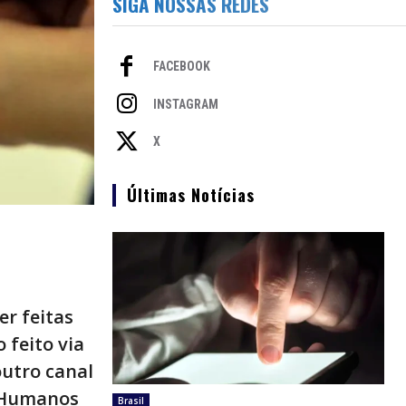
SIGA NOSSAS REDES
FACEBOOK
INSTAGRAM
X
Últimas Notícias
er feitas
 feito via
outro canal
s Humanos
Brasil