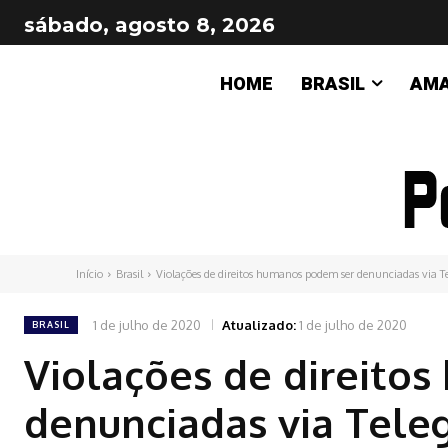
sábado, agosto 8, 2026
HOME
BRASIL
AM
Início
Brasil
Violações de direitos humanos podem ser denunciadas via 
1 de julho de 2020
Atualizado:
1 de julho de 2020
BRASIL
Violações de direito
denunciadas via Tele