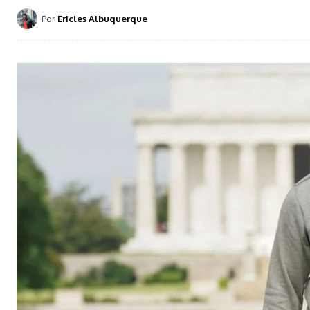
Por
Ericles Albuquerque