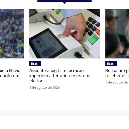
Brasil
Brasil
io a Flávio
Assinatura digital e lacração
Bolsonaro p
venção em
impedem alteração em sistemas
receber os f
eleitorais
5 de agosto de
5 de agosto de 2026