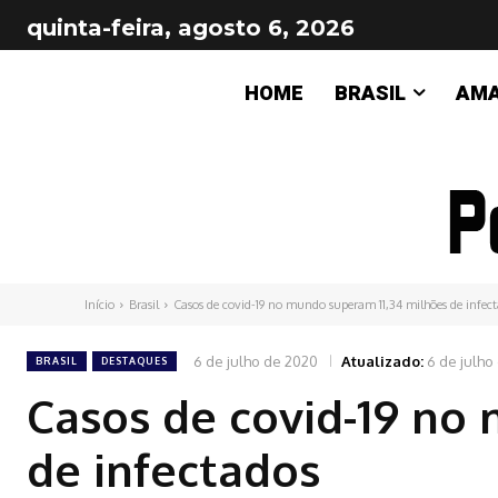
quinta-feira, agosto 6, 2026
HOME
BRASIL
AM
Início
Brasil
Casos de covid-19 no mundo superam 11,34 milhões de infec
6 de julho de 2020
Atualizado:
6 de julho
BRASIL
DESTAQUES
Casos de covid-19 no
de infectados