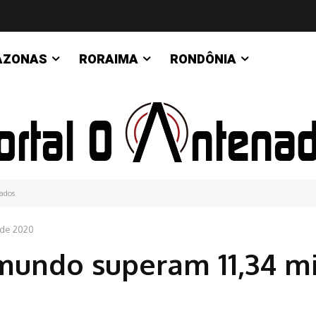
AZONAS
RORAIMA
RONDÔNIA
tados
 de 2020
 mundo superam 11,34 m