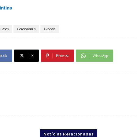
intins
Casos
Coronavirus
Globais
book
X
Pinterest
WhatsApp
Notícias Relacionadas