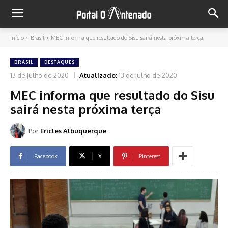
Início
Brasil
MEC informa que resultado do Sisu sairá nesta próxima terça
BRASIL
DESTAQUES
13 de julho de 2020
Atualizado:
13 de julho de 2020
MEC informa que resultado do Sisu
sairá nesta próxima terça
Por
Ericles Albuquerque
Facebook
X
Pinterest