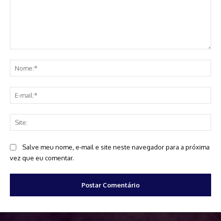
Comentário:
No
E-
mai
Sit
Salve meu nome, e-mail e site neste navegador para a próxima
vez que eu comentar.