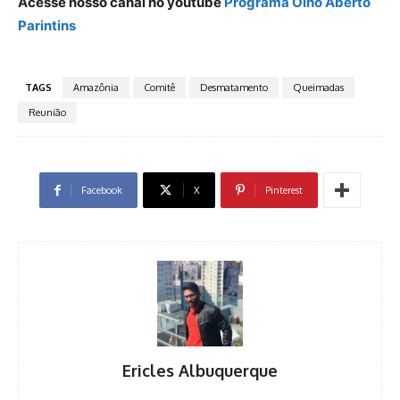
Acesse nosso canal no youtube
Programa Olho Aberto
Parintins
TAGS
Amazônia
Comitê
Desmatamento
Queimadas
Reunião
Facebook
X
Pinterest
Ericles Albuquerque