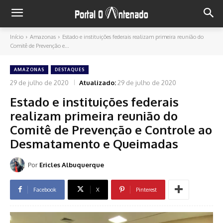
Início
Amazonas
Estado e instituições federais realizam primeira reunião do
Comitê de Prevenção e...
AMAZONAS
DESTAQUES
29 de julho de 2020
Atualizado:
29 de julho de 2020
Estado e instituições federais
realizam primeira reunião do
Comitê de Prevenção e Controle ao
Desmatamento e Queimadas
Por
Ericles Albuquerque
Facebook
X
Pinterest