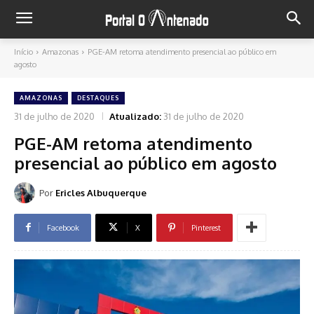
Início
Amazonas
PGE-AM retoma atendimento presencial ao público em
agosto
AMAZONAS
DESTAQUES
31 de julho de 2020
Atualizado:
31 de julho de 2020
PGE-AM retoma atendimento
presencial ao público em agosto
Por
Ericles Albuquerque
Facebook
X
Pinterest