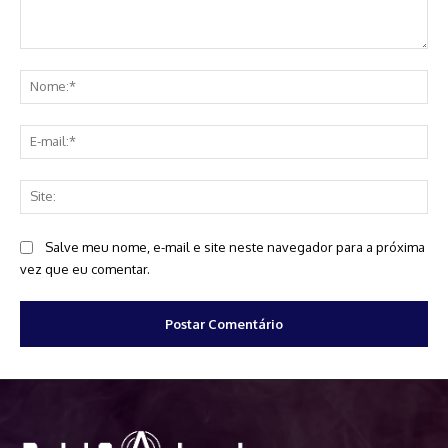
Comentário:
No
E-
mai
Sit
Salve meu nome, e-mail e site neste navegador para a próxima
vez que eu comentar.