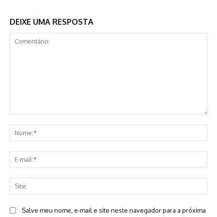
DEIXE UMA RESPOSTA
Comentário:
No
E-
mai
Sit
Salve meu nome, e-mail e site neste navegador para a próxima