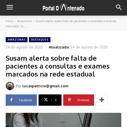
Início
Amazonas
Susam alerta sobre falta de pacientes a consultas e exames
marcados na...
AMAZONAS
DESTAQUES
24 de agosto de 2020
Atualizado:
24 de agosto de 2020
Susam alerta sobre falta de
pacientes a consultas e exames
marcados na rede estadual
Por
lucaspatricio@gmail.com
Facebook
X
Pinterest