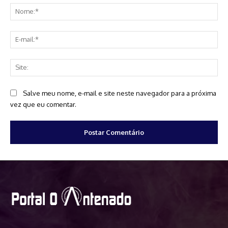
No
E-
mai
Sit
Salve meu nome, e-mail e site neste navegador para a próxima
vez que eu comentar.