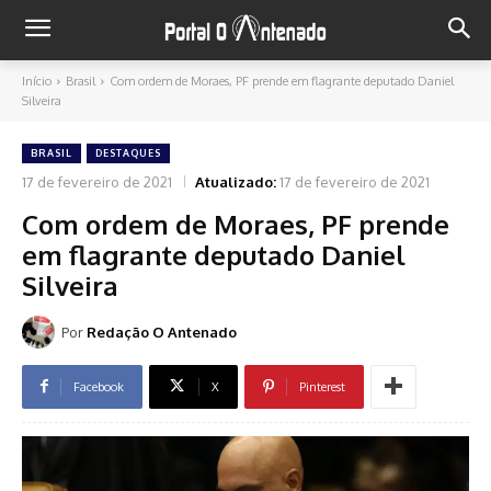
Início
Brasil
Com ordem de Moraes, PF prende em flagrante deputado Daniel
Silveira
BRASIL
DESTAQUES
17 de fevereiro de 2021
Atualizado:
17 de fevereiro de 2021
Com ordem de Moraes, PF prende
em flagrante deputado Daniel
Silveira
Por
Redação O Antenado
Facebook
X
Pinterest