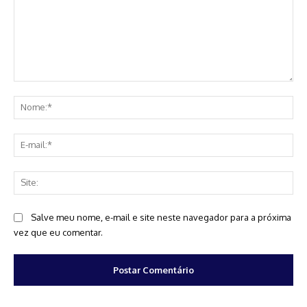
Comentário:
No
E-
mai
Sit
Salve meu nome, e-mail e site neste navegador para a próxima
vez que eu comentar.