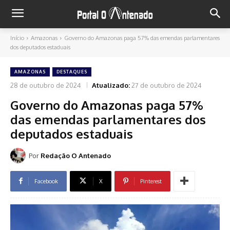
Início
Amazonas
Governo do Amazonas paga 57% das emendas parlamentares
dos deputados estaduais
AMAZONAS
DESTAQUES
28 de outubro de 2024
Atualizado:
27 de outubro de 2024
Governo do Amazonas paga 57%
das emendas parlamentares dos
deputados estaduais
Por
Redação O Antenado
Facebook
X
Pinterest