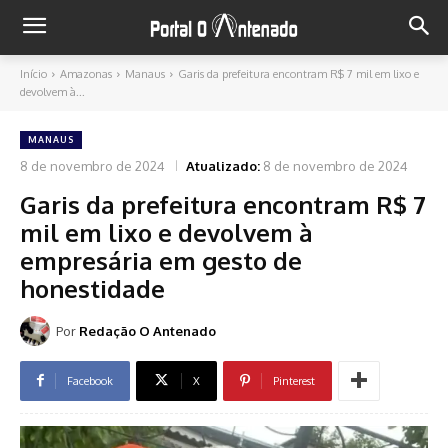
Início
Amazonas
Manaus
Garis da prefeitura encontram R$ 7 mil em lixo e
devolvem à...
MANAUS
8 de novembro de 2024
Atualizado:
8 de novembro de 2024
Garis da prefeitura encontram R$ 7
mil em lixo e devolvem à
empresária em gesto de
honestidade
Por
Redação O Antenado
Facebook
X
Pinterest