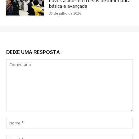
novos alunos em cursos de informática
básica e avançada
30 de julho de 2026
DEIXE UMA RESPOSTA
Comentário:
No
E-