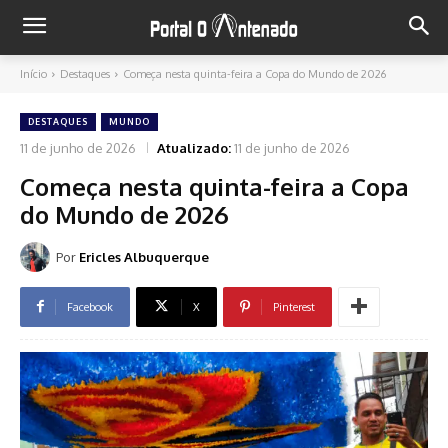
Início
Destaques
Começa nesta quinta-feira a Copa do Mundo de 2026
DESTAQUES
MUNDO
11 de junho de 2026
Atualizado:
11 de junho de 2026
Começa nesta quinta-feira a Copa
do Mundo de 2026
Por
Ericles Albuquerque
Facebook
X
Pinterest