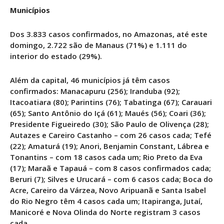
Municípios
Dos 3.833 casos confirmados, no Amazonas, até este
domingo, 2.722 são de Manaus (71%) e 1.111 do
interior do estado (29%).
Além da capital, 46 municípios já têm casos
confirmados: Manacapuru (256); Iranduba (92);
Itacoatiara (80); Parintins (76); Tabatinga (67); Carauari
(65); Santo Antônio do Içá (61); Maués (56); Coari (36);
Presidente Figueiredo (30); São Paulo de Olivença (28);
Autazes e Careiro Castanho – com 26 casos cada; Tefé
(22); Amaturá (19); Anori, Benjamin Constant, Lábrea e
Tonantins – com 18 casos cada um; Rio Preto da Eva
(17); Maraã e Tapauá – com 8 casos confirmados cada;
Beruri (7); Silves e Urucará – com 6 casos cada; Boca do
Acre, Careiro da Várzea, Novo Aripuanã e Santa Isabel
do Rio Negro têm 4 casos cada um; Itapiranga, Jutaí,
Manicoré e Nova Olinda do Norte registram 3 casos
cada.