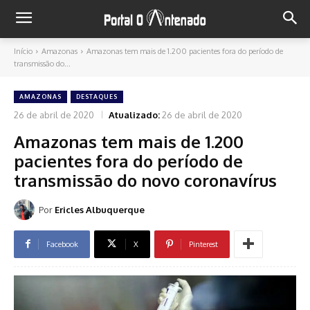
Início
Amazonas
Amazonas tem mais de 1.200 pacientes fora do período de
transmissão do...
AMAZONAS
DESTAQUES
26 de abril de 2020
Atualizado:
26 de abril de 2020
Amazonas tem mais de 1.200
pacientes fora do período de
transmissão do novo coronavírus
Por
Ericles Albuquerque
Facebook
X
Pinterest