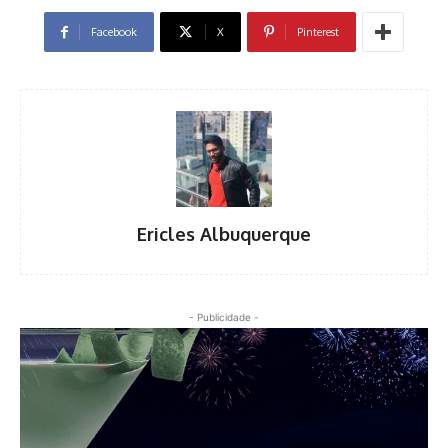
Facebook
X
Pinterest
Ericles Albuquerque
- Publicidade -