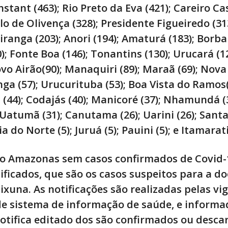
nstant (463); Rio Preto da Eva (421); Careiro C
ulo de Olivença (328); Presidente Figueiredo (31
piranga (203); Anori (194); Amaturá (183); Borba 
0); Fonte Boa (146); Tonantins (130); Urucará (1
ovo Airão(90); Manaquiri (89); Maraã (69); Nov
anga (57); Urucurituba (53); Boa Vista do Ramos(
a (44); Codajás (40); Manicoré (37); Nhamundá (
 Uatumã (31); Canutama (26); Uarini (26); Santa
a do Norte (5); Juruá (5); Pauini (5); e Itamarati
 do Amazonas sem casos confirmados de Covid-
ficados, que são os casos suspeitos para a do
ixuna. As notificações são realizadas pelas vig
de sistema de informação de saúde, e informa
otifica
editado
dos são confirmados ou descar