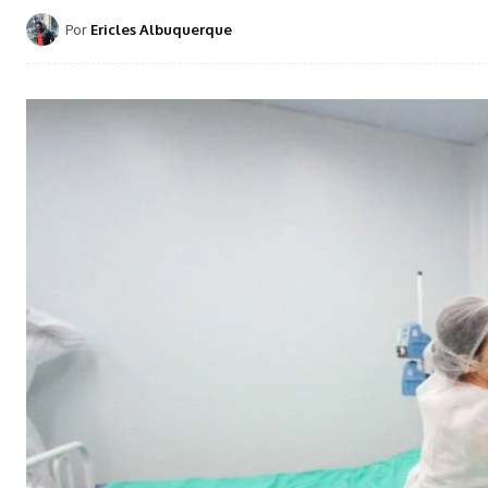
Por
Ericles Albuquerque