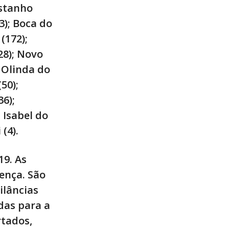
astanho
3); Boca do
(172);
28); Novo
a Olinda do
50);
36);
 Isabel do
 (4).
19. As
ença. São
ilâncias
das para a
tados,