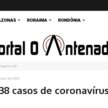
AZONAS
RORAIMA
RONDÔNIA
chegam a 1.669
 maio de 2020
8 casos de coronavírus