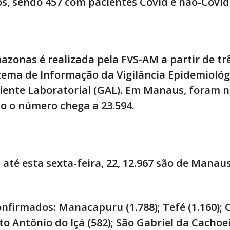
s, sendo 457 com pacientes Covid e não-Covid 
azonas é realizada pela FVS-AM a partir de tr
stema de Informação da Vigilância Epidemiológ
iente Laboratorial (GAL). Em Manaus, foram n
do o número chega a 23.594.
té esta sexta-feira, 22, 12.967 são de Manaus
nfirmados: Manacapuru (1.788); Tefé (1.160); 
nto Antônio do Içá (582); São Gabriel da Cachoei