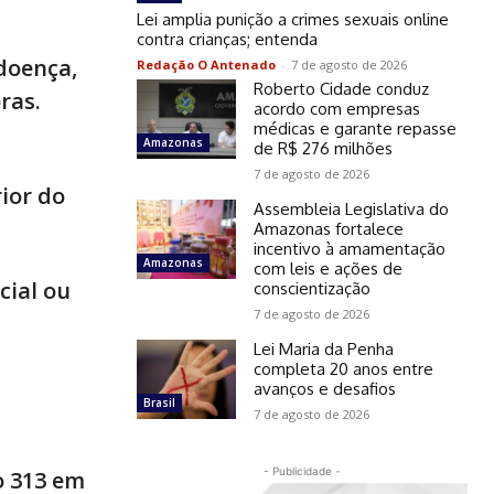
Lei amplia punição a crimes sexuais online
contra crianças; entenda
doença,
Redação O Antenado
-
7 de agosto de 2026
Roberto Cidade conduz
ras.
acordo com empresas
médicas e garante repasse
Amazonas
de R$ 276 milhões
7 de agosto de 2026
ior do
Assembleia Legislativa do
Amazonas fortalece
incentivo à amamentação
Amazonas
com leis e ações de
cial ou
conscientização
7 de agosto de 2026
Lei Maria da Penha
completa 20 anos entre
avanços e desafios
Brasil
7 de agosto de 2026
- Publicidade -
o 313 em