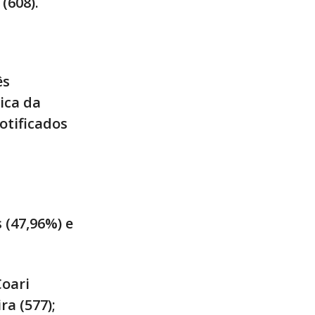
(608).
ês
ica da
otificados
 (47,96%) e
Coari
ra (577);