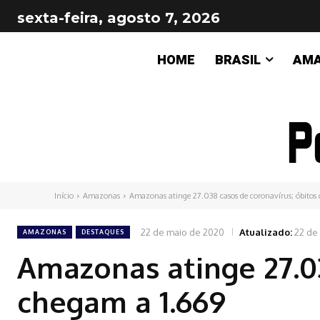
sexta-feira, agosto 7, 2026
HOME
BRASIL
AM
Início
Amazonas
Amazonas atinge 27.038 casos de coronavírus; óbitos 
22 de maio de 2020
Atualizado:
22 de
AMAZONAS
DESTAQUES
Amazonas atinge 27.03
chegam a 1.669