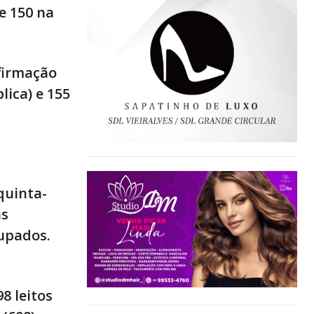
 e 150 na
firmação
lica) e 155
quinta-
as
upados.
8 leitos