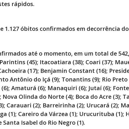
tes rápidos.
de 1.127 óbitos confirmados em decorrência d
nfirmados até o momento, em um total de 542,
arintins (45); Itacoatiara (38); Coari (37); Maué
 Cachoeira (17); Benjamin Constant (16); Presid
nto Antônio do Içá (9); Tonantins (9); Rio Preto 
6); Amaturá (6); Manaquiri (6); Jutaí (6); Fonte
; Nova Olinda do Norte (4); Boca do Acre (3); T
(3); Carauari (2); Barreirinha (2); Urucará (2); Ma
ga (1); Careiro da Várzea (1); Urucurituba (1);
e Santa Isabel do Rio Negro (1).