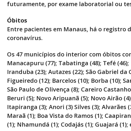
futuramente, por exame laboratorial ou tes
Óbitos
Entre pacientes em Manaus, há o registro 
coronavírus.
Os 47 municípios do interior com óbitos co
Manacapuru (77); Tabatinga (48); Tefé (46); P
Iranduba (23); Autazes (22); São Gabriel da
Figueiredo (12); Barcelos (10); Borba (10); Sa
São Paulo de Olivença (8); Careiro Castanho (
Beruri (5); Novo Aripuanã (5); Novo Airão (4)
Itapiranga (3); Anori (3) Silves (3); Alvarães 
Maraã (1); Boa Vista do Ramos (1); Caapiran
(1); Nhamundá (1); Codajás (1); Guajará (1); 