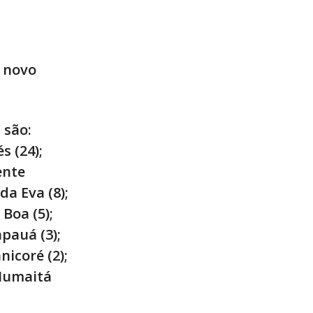
o novo
 são:
s (24);
ente
da Eva (8);
 Boa (5);
apauá (3);
nicoré (2);
 Humaitá