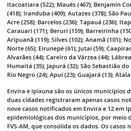
Itacoatiara (522); Maués (467); Benjamin Co
(418); Iranduba (409); Autazes (378); São Pa
Acre (258); Barcelos (236); Tapauá (236); Ita
Carauari (171); Beruri (159); Barreirinha (15
Aripuanã (119); Silves (102); Anamã (101); N
Norte (65); Eirunepé (61); Jutaí (59); Caapir
Alvarães (44); Careiro da Várzea (44); Lábre
Humaitá (35); Japurá (32); São Sebastião do
Rio Negro (24); Apuí (23); Guajará (13); Atalai
Envira e Ipixuna são os únicos municípios
duas cidades registraram apenas casos noti
nove casos notificados em Envira e 12 em Ip
epidemiológicas dos municípios, por meio 
FVS-AM, que consolida os dados. Os casos n