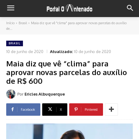
Início
Brasil
Maia diz que vê "clima" para aprovar novas parcelas do auxílio
de...
BRASIL
10 de junho de 2020
Atualizado:
10 de junho de 2020
Maia diz que vê “clima” para
aprovar novas parcelas do auxílio
de R$ 600
Por
Ericles Albuquerque
Facebook
X
Pinterest