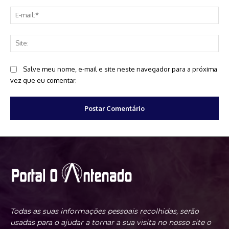
E-
mai
Sit
Salve meu nome, e-mail e site neste navegador para a próxima
vez que eu comentar.
Todas as suas informações pessoais recolhidas, serão
usadas para o ajudar a tornar a sua visita no nosso site o