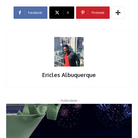
Facebook
X
Pinterest
Ericles Albuquerque
- Publicidade -