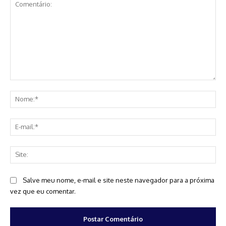
Comentário:
No
E-
mai
Sit
Salve meu nome, e-mail e site neste navegador para a próxima
vez que eu comentar.