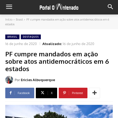
Início
Brasil
PF cumpre mandados em ação sobre atos antidemocráticos em 6
estados
BRASIL
DESTAQUES
16 de junho de 2020
Atualizado:
16 de junho de 2020
PF cumpre mandados em ação
sobre atos antidemocráticos em 6
estados
Por
Ericles Albuquerque
Facebook
X
Pinterest