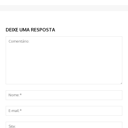
DEIXE UMA RESPOSTA
Comentário:
No
E-
mai
Sit