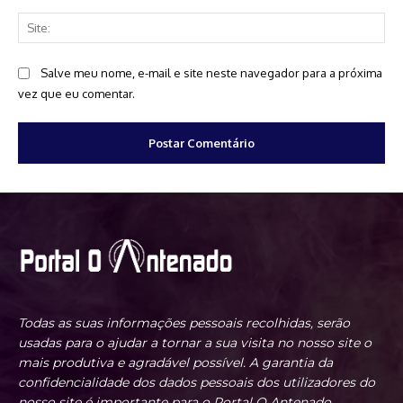
Sit
Salve meu nome, e-mail e site neste navegador para a próxima
vez que eu comentar.
Todas as suas informações pessoais recolhidas, serão
usadas para o ajudar a tornar a sua visita no nosso site o
mais produtiva e agradável possível. A garantia da
confidencialidade dos dados pessoais dos utilizadores do
nosso site é importante para o Portal O Antenado.