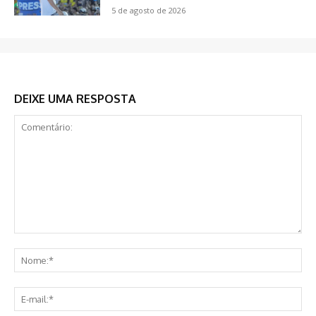
5 de agosto de 2026
DEIXE UMA RESPOSTA
Comentário:
No
E-
mai