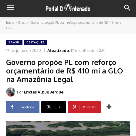
Início
Brasil
Governo propõe PL com reforço orçamentário de R$ 410 mi a
GLO...
BRASIL
DESTAQUES
17 de julho de 2020
Atualizado:
17 de julho de 2020
Governo propõe PL com reforço
orçamentário de R$ 410 mi a GLO
na Amazônia Legal
Por
Ericles Albuquerque
Facebook
X
Pinterest