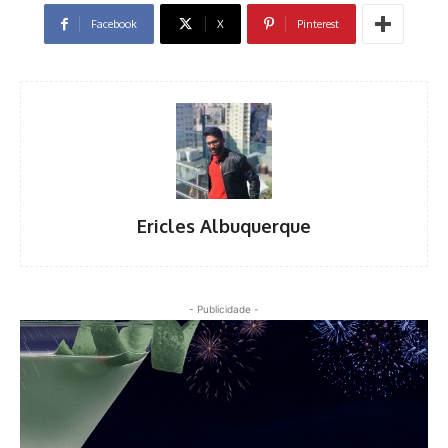
Facebook
X
Pinterest
Ericles Albuquerque
- Publicidade -