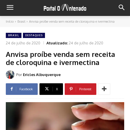
Início
Brasil
Anvisa proíbe venda sem receita de cloroquina e ivermectina
BRASIL
DESTAQUES
24 de julho de 2020
Atualizado:
24 de julho de 2020
Anvisa proíbe venda sem receita
de cloroquina e ivermectina
Por
Ericles Albuquerque
Facebook
X
Pinterest