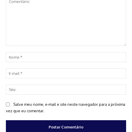
Comentário:
No
E-
mai
Sit
Salve meu nome, e-mail e site neste navegador para a próxima
vez que eu comentar.