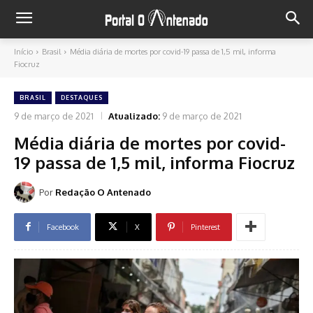
Início
Brasil
Média diária de mortes por covid-19 passa de 1,5 mil, informa
Fiocruz
BRASIL
DESTAQUES
9 de março de 2021
Atualizado:
9 de março de 2021
Média diária de mortes por covid-
19 passa de 1,5 mil, informa Fiocruz
Por
Redação O Antenado
Facebook
X
Pinterest