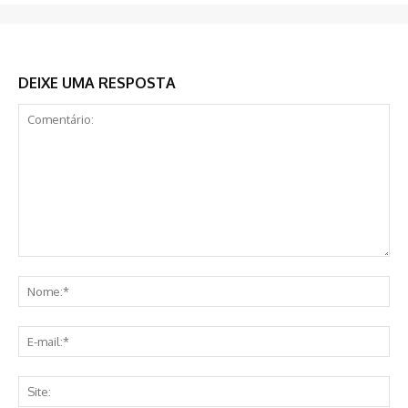
DEIXE UMA RESPOSTA
Comentário:
No
E-
mai
Sit