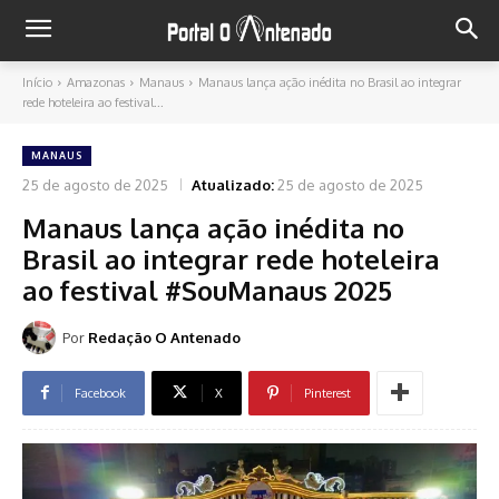
Início
Amazonas
Manaus
Manaus lança ação inédita no Brasil ao integrar
rede hoteleira ao festival...
MANAUS
25 de agosto de 2025
Atualizado:
25 de agosto de 2025
Manaus lança ação inédita no
Brasil ao integrar rede hoteleira
ao festival #SouManaus 2025
Por
Redação O Antenado
Facebook
X
Pinterest