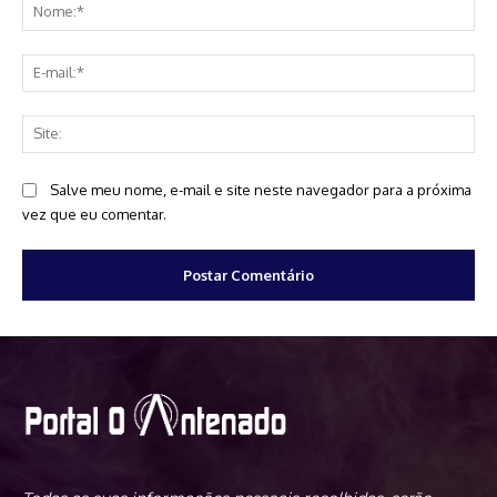
No
E-
mai
Sit
Salve meu nome, e-mail e site neste navegador para a próxima
vez que eu comentar.