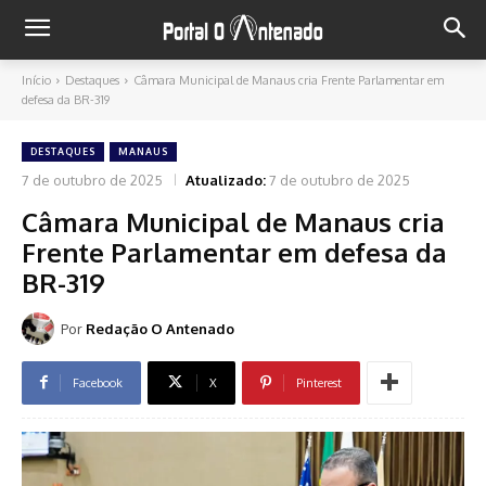
Início
Destaques
Câmara Municipal de Manaus cria Frente Parlamentar em
defesa da BR-319
DESTAQUES
MANAUS
7 de outubro de 2025
Atualizado:
7 de outubro de 2025
Câmara Municipal de Manaus cria
Frente Parlamentar em defesa da
BR-319
Por
Redação O Antenado
Facebook
X
Pinterest