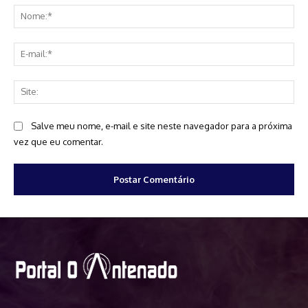
No
E-
mai
Sit
Salve meu nome, e-mail e site neste navegador para a próxima
vez que eu comentar.