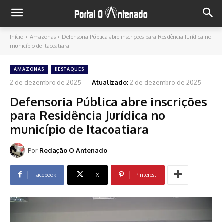
Início
Amazonas
Defensoria Pública abre inscrições para Residência Jurídica no
município de Itacoatiara
AMAZONAS
DESTAQUES
2 de dezembro de 2025
Atualizado:
2 de dezembro de 2025
Defensoria Pública abre inscrições
para Residência Jurídica no
município de Itacoatiara
Por
Redação O Antenado
Facebook
X
Pinterest