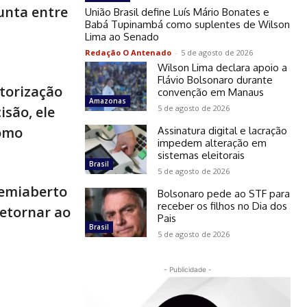
unta entre
União Brasil define Luís Mário Bonates e
Babá Tupinambá como suplentes de Wilson
Lima ao Senado
Redação O Antenado
-
5 de agosto de 2026
Wilson Lima declara apoio a
Flávio Bolsonaro durante
torização
convenção em Manaus
Amazonas
5 de agosto de 2026
isão, ele
como
Assinatura digital e lacração
impedem alteração em
sistemas eleitorais
Brasil
5 de agosto de 2026
semiaberto
Bolsonaro pede ao STF para
receber os filhos no Dia dos
retornar ao
Pais
Brasil
5 de agosto de 2026
- Publicidade -