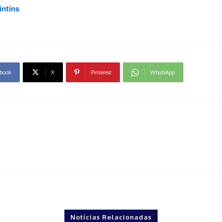
intins
book
X
Pinterest
WhatsApp
Notícias Relacionadas