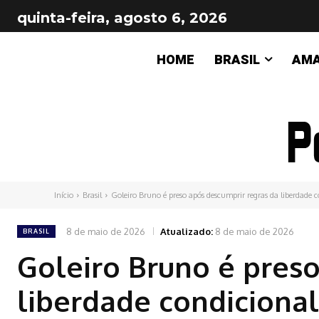
quinta-feira, agosto 6, 2026
HOME
BRASIL
AM
Início
Brasil
Goleiro Bruno é preso após descumprir regras da liberdade 
8 de maio de 2026
Atualizado:
8 de maio de 2026
BRASIL
Goleiro Bruno é pres
liberdade condicional