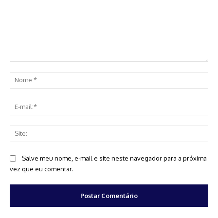
Comentário:
No
E-
mai
Sit
Salve meu nome, e-mail e site neste navegador para a próxima
vez que eu comentar.