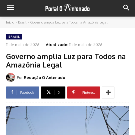
Início
Brasil
Governo amplia Luz para Todos na Amazônia Legal
BRASIL
11 de maio de 2026
Atualizado:
11 de maio de 2026
Governo amplia Luz para Todos na
Amazônia Legal
Por
Redação O Antenado
Facebook
X
Pinterest