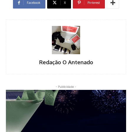
Facebook
X
Pinterest
Redação O Antenado
- Publicidade -