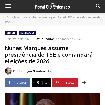
Início
Brasil
Nunes Marques assume presidência do TSE e comandará eleições de
2026
BRASIL
DESTAQUES
12 de maio de 2026
Atualizado:
12 de maio de 2026
Nunes Marques assume
presidência do TSE e comandará
eleições de 2026
Por
Redação O Antenado
Facebook
X
Pinterest