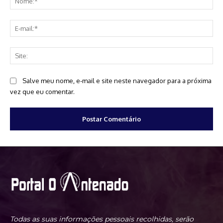
E-
mai
Sit
Salve meu nome, e-mail e site neste navegador para a próxima
vez que eu comentar.
Todas as suas informações pessoais recolhidas, serão