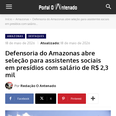
Início
Amazonas
Defensoria do Amazonas abre seleção para assistentes sociais
em presídios com salário...
AMAZONAS
DESTAQUES
18 de maio de 2026
Atualizado:
18 de maio de 2026
Defensoria do Amazonas abre
seleção para assistentes sociais
em presídios com salário de R$ 2,3
mil
Por
Redação O Antenado
Facebook
X
Pinterest