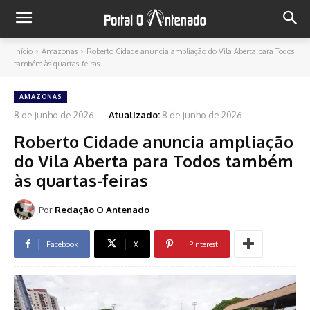
Início
Amazonas
Roberto Cidade anuncia ampliação do Vila Aberta para Todos
também às quartas-feiras
AMAZONAS
8 de junho de 2026
Atualizado:
8 de junho de 2026
Roberto Cidade anuncia ampliação
do Vila Aberta para Todos também
às quartas-feiras
Por
Redação O Antenado
Facebook
X
Pinterest